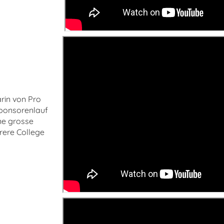
arin von Pro
Sponsorenlauf
ine grosse
rere College