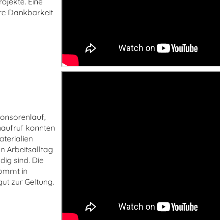
ojekte. Eine
re Dankbarkeit
ponsorenlauf,
aufruf konnten
terialien
n Arbeitsalltag
ig sind. Die
kommt in
ut zur Geltung.