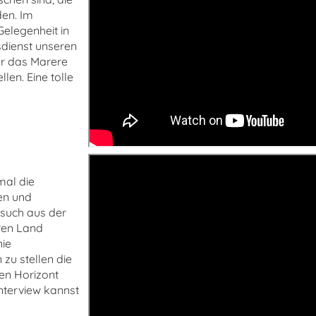
den. Im
Gelegenheit in
dienst unseren
ür das Marere
len. Eine tolle
mal die
nen und
esuch aus der
ren Land
nie
 zu stellen die
den Horizont
Interview kannst