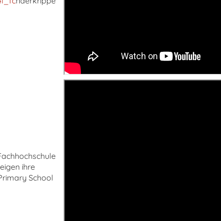
4l_fc
nderkrippe
 Fachhochschule
igen ihre
Primary School