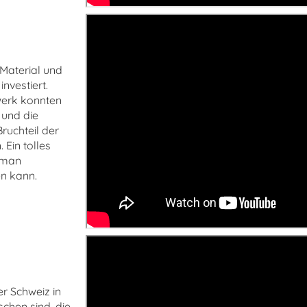
 Material und
nvestiert.
werk konnten
 und die
ruchteil der
 Ein tolles
e man
n kann.
der Schweiz in
chen sind, die