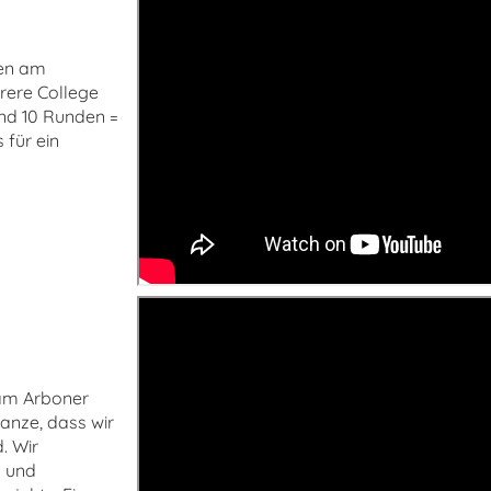
ben am
rere College
ind 10 Runden =
 für ein
 am Arboner
anze, dass wir
. Wir
 und